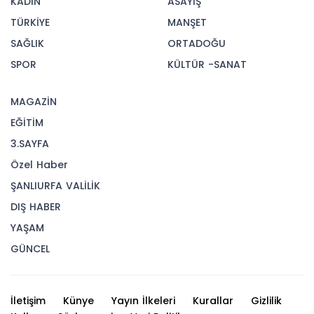
KADIN
ASAYİŞ
TÜRKİYE
MANŞET
SAĞLIK
ORTADOĞU
SPOR
KÜLTÜR -SANAT
MAGAZİN
EĞİTİM
3.SAYFA
Özel Haber
ŞANLIURFA VALİLİK
DIŞ HABER
YAŞAM
GÜNCEL
İletişim
Künye
Yayın İlkeleri
Kurallar
Gizlilik