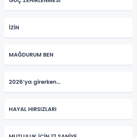
GÜÇ ZEHİRLENMESİ
İZİN
MAĞDURUM BEN
2026’ya girerken…
HAYAL HIRSIZLARI
MUTLULUK İÇİN 12 SANİYE